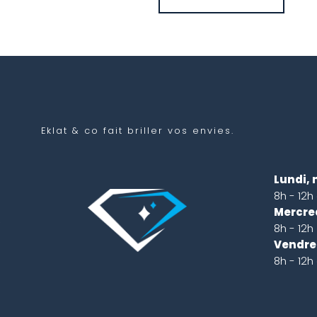
Eklat & co
fait briller vos envies.
n
Lundi, 
e
8h - 12h
.
Mercred
,
8h - 12h
s
Vendred
s
8h - 12h
.