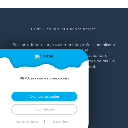
Eklat & co
fait briller vos envies.
Peinture, décoration, ravalement. Un professionnalisme
constant pour votre projet.
Ce que disent nos clients ?
Propreté, sérieux,
professionnalisme, respect des devis et des délais. Ce
sont eux qui nous recommandent.
RGPD, en savoir + sur nos cookies
OK, tout accepter
Lundi, mardi, jeudi :
8h - 12h et 13h30 - 16h30
Tout refuser
Mercredi :
8h - 12h
Mentions légales
Paramétrer
Vendredi :