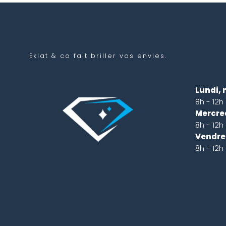
Eklat & co
fait briller vos envies.
n
Lundi, 
e
8h - 12h
.
Mercred
,
8h - 12h
s
Vendred
s
8h - 12h
.